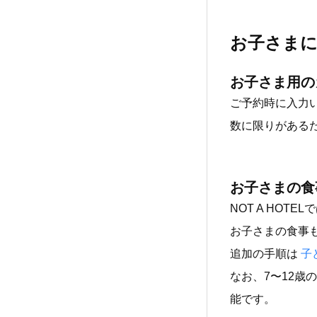
お子さま
お子さま用の
ご予約時に入力
数に限りがある
お子さまの食
NOT A HO
お子さまの食事
追加の手順は
子
なお、7〜12
能です。