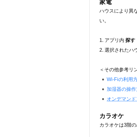
家電
ハウスにより異
い。
1. アプリ内
探す
2. 選択された
＜その他参考リ
Wi-Fiの利用
加湿器の操作
オンデマンド
カラオケ
カラオケは3階