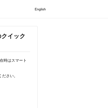
English
利用のクイック
滞在時はスマート
ください。