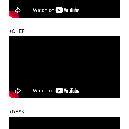
+CHEF
+DESK