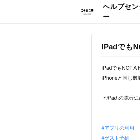
iPadでも
iPadでもNOT
iPhoneと同
＊iPad の表
#アプリの利用
#ゲスト予約