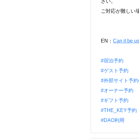
さい。
ご対応が難しい
EN：
Can it be u
#宿泊予約
#ゲスト予約
#外部サイト予約(一休
#オーナー予約
#ギフト予約
#THE_KEY予約
#DAO利用