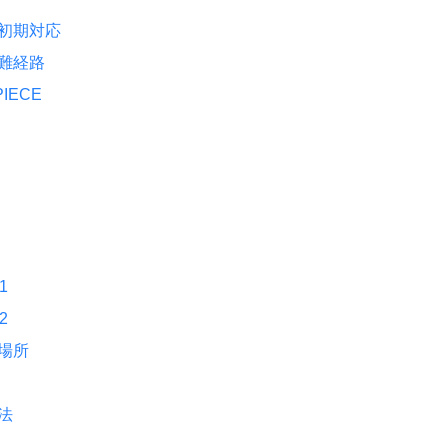
初期対応
難経路
IECE
1
2
場所
法