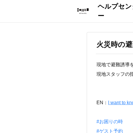
火災時の避
現地で避難誘導
現地スタッフの
EN：
I want to kn
#お困りの時
#ゲスト予約